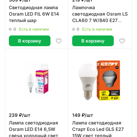
309 ₽/
шт
219 ₽/
шт
Светодиодная лампа
Лампочка
Osram LED FIL 6W E14
светодиодная Osram LS
теплый шар
CLA60 7 W/840 E27
холодный свет
0
0
Есть в наличии
Есть в наличии
В корзину
В корзину
239 ₽/
шт
149 ₽/
шт
Лампа светодиодная
Лампа светодиодная
Osram LED E14 6,5W
Старт Eco Led GLS E27
свеча холодный свет
15W свет теплый