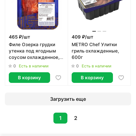
465 ₽/
шт
409 ₽/
шт
Филе Озерка грудки
METRO Chef Улитки
утенка под ягодным
гриль охлажденные,
соусом охлажденное,
600г
500г
0
0
Есть в наличии
Есть в наличии
В корзину
В корзину
Загрузить еще
1
2