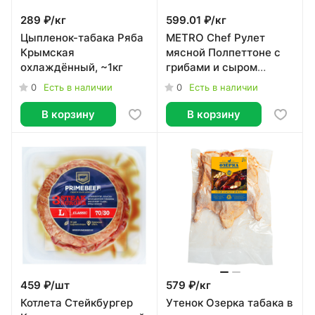
289 ₽/
кг
599.01 ₽/
кг
Цыпленок-табака Ряба
METRO Chef Рулет
Крымская
мясной Полпеттоне с
охлаждённый, ~1кг
грибами и сыром
охлажденный, ~700г
0
0
Есть в наличии
Есть в наличии
В корзину
В корзину
459 ₽/
шт
579 ₽/
кг
Котлета Стейкбургер
Утенок Озерка табака в