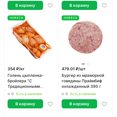
В корзину
В корзину
HORECA
HORECA
354 ₽/
кг
479.01 ₽/
шт
Голень цыпленка-
Бургер из мраморной
бройлера "С
говядины Праймбиф
Традиционными
охлажденный 390 г
пряностями" Ряба
0
0
Есть в наличии
Есть в наличии
Крымская
охлажденная, ~1кг
В корзину
В корзину