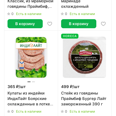
Классик, из мраморной
маринаде
говядины Праймбиф,
охлажденный
охлажденный 390 г
0
0
Есть в наличии
Есть в наличии
В корзину
В корзину
HORECA
365 ₽/
шт
499 ₽/
шт
Купаты из индейки
Стейк из говядины
ИндиЛайт Боярские
Праймбиф Бургер Лайт
охлажденные в лотке
замороженный 390 г
500 г
0
0
Есть в наличии
Есть в наличии