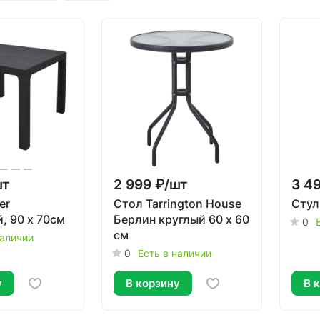
шт
2 999 ₽/
шт
3 49
er
Стол Tarrington House
Стул
, 90 x 70см
Берлин круглый 60 х 60
0
см
наличии
0
Есть в наличии
у
В корзину
В 