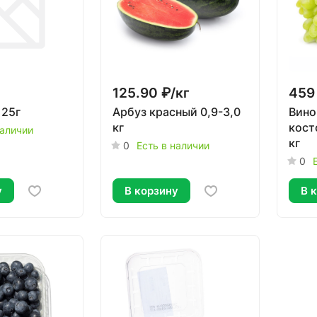
125.90 ₽/
кг
459
125г
Арбуз красный 0,9-3,0
Вино
кг
кост
наличии
кг
0
Есть в наличии
0
у
В корзину
В 