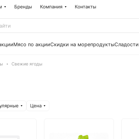
м
Бренды
Компания
Контакты
акции
Мясо по акции
Скидки на морепродукты
Сладости
бы
Свежие ягоды
улярные
Цена