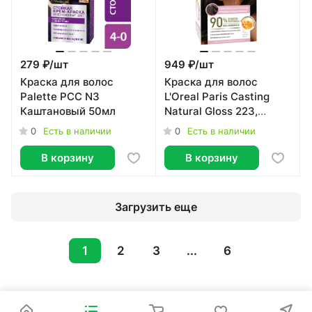
279 ₽/
шт
949 ₽/
шт
Краска для волос
Краска для волос
Palette PCC N3
L'Oreal Paris Casting
Каштановый 50мл
Natural Gloss 223,
200мл
0
0
Есть в наличии
Есть в наличии
В корзину
В корзину
Загрузить еще
1
2
3
...
6