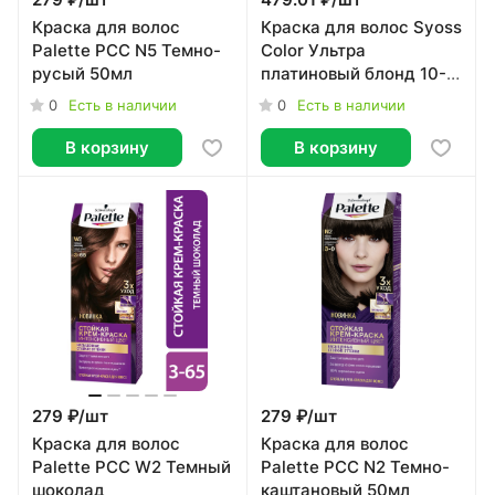
279 ₽/
шт
479.01 ₽/
шт
Краска для волос
Краска для волос Syoss
Palette PCC N5 Темно-
Color Ультра
русый 50мл
платиновый блонд 10-
55
0
0
Есть в наличии
Есть в наличии
В корзину
В корзину
279 ₽/
шт
279 ₽/
шт
Краска для волос
Краска для волос
Palette PCC W2 Темный
Palette PCC N2 Темно-
шоколад
каштановый 50мл