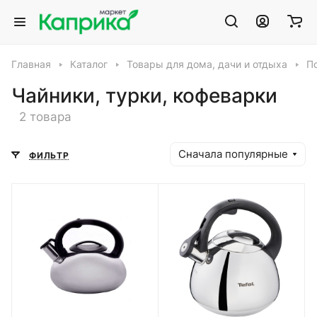
Главная
Каталог
Товары для дома, дачи и отдыха
П
Чайники, турки, кофеварки
2 товара
Сначала популярные
ФИЛЬТР