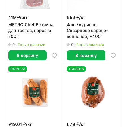
419 ₽/
шт
659 ₽/
кг
METRO Chef Ветчина
Филе куриное
для тостов, нарезка
Скворцово варено-
500 г
копченое, ~400г
0
0
Есть в наличии
Есть в наличии
В корзину
В корзину
HORECA
HORECA
919.01 ₽/
кг
679 ₽/
кг