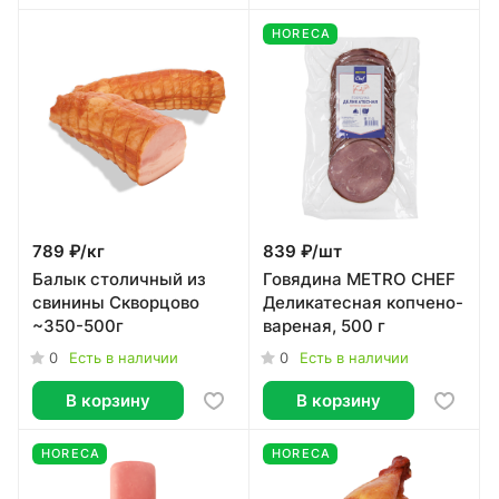
HORECA
789 ₽/
кг
839 ₽/
шт
Балык столичный из
Говядина METRO CHEF
свинины Скворцово
Деликатесная копчено-
~350-500г
вареная, 500 г
0
0
Есть в наличии
Есть в наличии
В корзину
В корзину
HORECA
HORECA