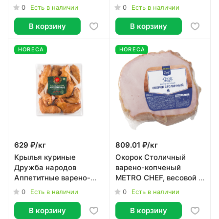
0
0
Есть в наличии
Есть в наличии
В корзину
В корзину
HORECA
HORECA
629 ₽/
кг
809.01 ₽/
кг
Крылья куриные
Окорок Столичный
Дружба народов
варено-копченый
Аппетитные варено-
METRO CHEF, весовой ~
копченые, ~1кг
1кг
0
0
Есть в наличии
Есть в наличии
В корзину
В корзину