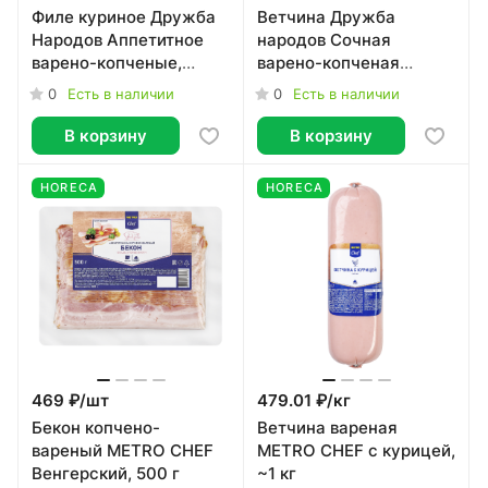
Филе куриное Дружба
Ветчина Дружба
Народов Аппетитное
народов Сочная
варено-копченые,
варено-копченая
~300г
нарезка, ~1.35кг
0
0
Есть в наличии
Есть в наличии
В корзину
В корзину
HORECA
HORECA
469 ₽/
шт
479.01 ₽/
кг
Бекон копчено-
Ветчина вареная
вареный METRO CHEF
METRO CHEF с курицей,
Венгерский, 500 г
~1 кг