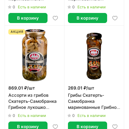
отборные 330 г
отборные 330 г
0
0
Есть в наличии
Есть в наличии
В корзину
В корзину
АКЦИЯ
869.01 ₽/
шт
269.01 ₽/
шт
Ассорти из грибов
Грибы Скатерть-
Скатерть-Самобранка
Самобранка
Грибное лукошко
маринованные Грибное
маринованное 1,415 кг
лукошко отборные 330
0
0
Есть в наличии
Есть в наличии
г
В корзину
В корзину