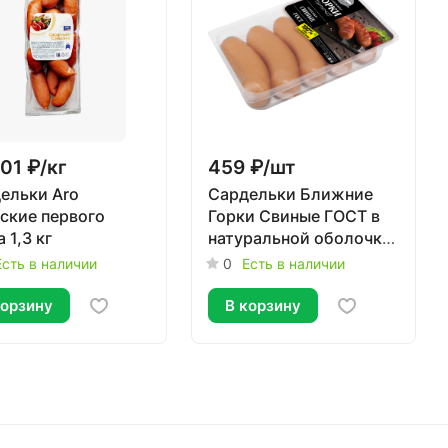
01 ₽/
кг
459 ₽/
шт
ельки Aro
Сардельки Ближние
ские первого
Горки Свиные ГОСТ в
 1,3 кг
натуральной оболочке
580г
Есть в наличии
0
Есть в наличии
корзину
В корзину