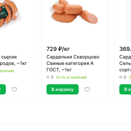
729 ₽/
кг
369.
с сыром
Сардельки Скворцово
Сард
родов, ~1кг
Свиные категория А
Сель
ГОСТ, ~1кг
сорта
наличии
0
Есть в наличии
0
у
В корзину
В 