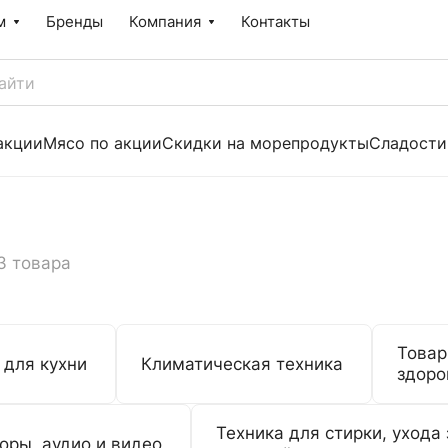
м
Бренды
Компания
Контакты
акции
Мясо по акции
Скидки на морепродукты
Сладости
3 товара
Товар
 для кухни
Климатическая техника
здоро
Техника для стирки, ухода 
оры, аудио и видео