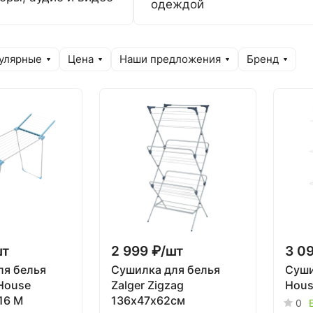
одеждой
улярные
Цена
Наши предложения
Бренд
шт
2 999 ₽/
шт
3 09
ля белья
Сушилка для белья
Суши
 House
Zalger Zigzag
Hous
16 М
136х47х62см
0