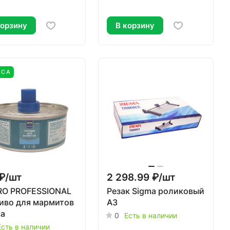
корзину
В корзину
ECA
₽/
шт
2 298.99 ₽/
шт
O PROFESSIONAL
Резак Sigma роликовый
иво для мармитов
A3
са
0
Есть в наличии
Есть в наличии