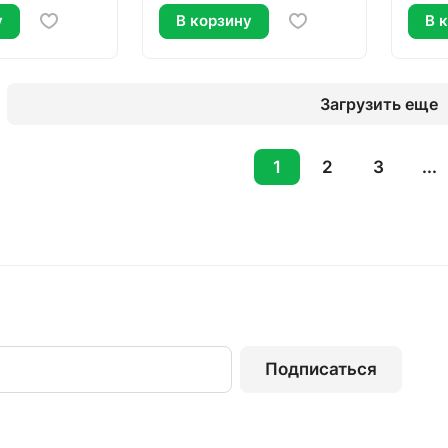
у
В корзину
В 
Загрузить еще
1
2
3
...
Подписаться