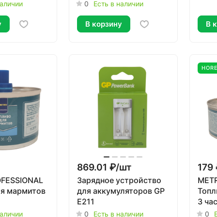
наличии
0
Есть в наличии
у
В корзину
В 
HOR
869.01 ₽/
шт
179 
FESSIONAL
Зарядное устройство
METR
ля мармитов
для аккумуляторов GP
Топл
E211
3 ча
наличии
0
Есть в наличии
0