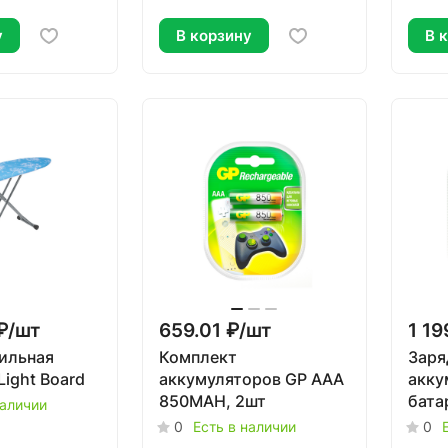
у
В корзину
В 
₽/
шт
659.01 ₽/
шт
1 19
ильная
Комплект
Заря
ight Board
аккумуляторов GP AAA
акку
850MAH, 2шт
бата
наличии
(HR0
0
Есть в наличии
0
пров