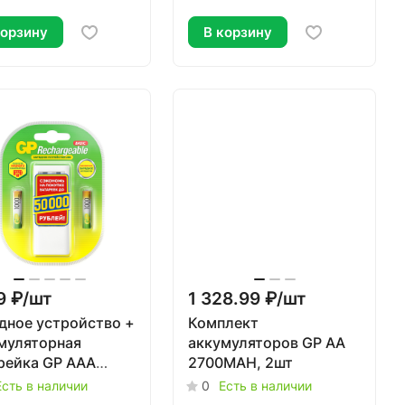
корзину
В корзину
9 ₽/
шт
1 328.99 ₽/
шт
дное устройство +
Комплект
муляторная
аккумуляторов GP AA
рейка GP ААА
2700MAH, 2шт
3) 1000 мАч, 2шт +
Есть в наличии
0
Есть в наличии
од micro USB