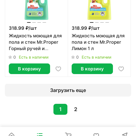
318.99 ₽/
шт
318.99 ₽/
шт
Жидкость моющая для
Жидкость моющая для
пола и стен Mr.Proper
пола и стен Mr.Proper
Горный ручей и
Лимон 1 л
прохлада 1 л
0
0
Есть в наличии
Есть в наличии
В корзину
В корзину
Загрузить еще
1
2