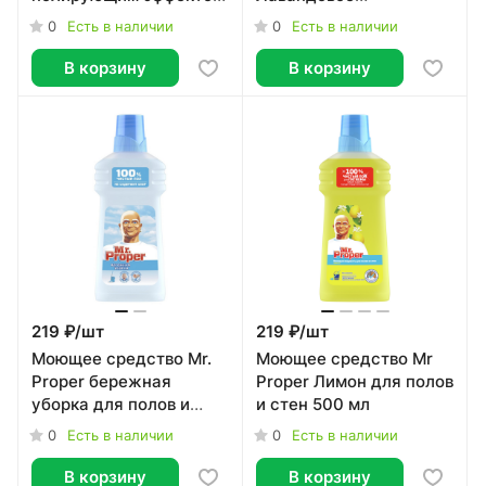
1л
спокойствие 1 л
0
0
Есть в наличии
Есть в наличии
В корзину
В корзину
219 ₽/
шт
219 ₽/
шт
Моющее средство Mr.
Моющее средство Mr
Proper бережная
Proper Лимон для полов
уборка для полов и
и стен 500 мл
стен 500 мл
0
0
Есть в наличии
Есть в наличии
В корзину
В корзину