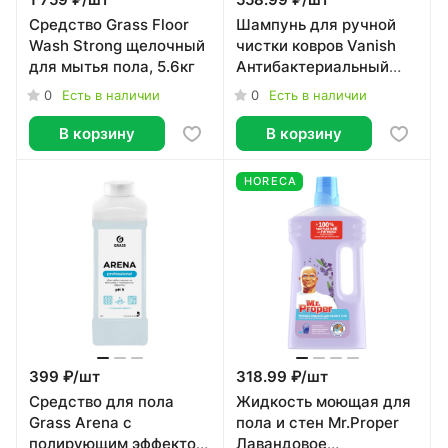
1 759 ₽/
шт
558.99 ₽/
шт
Средство Grass Floor
Шампунь для ручной
Wash Strong щелочный
чистки ковров Vanish
для мытья пола, 5.6кг
Антибактериальный
450 мл
0
0
Есть в наличии
Есть в наличии
В корзину
В корзину
HORECA
399 ₽/
шт
318.99 ₽/
шт
Средство для пола
Жидкость моющая для
Grass Arena с
пола и стен Mr.Proper
полирующим эффектом,
Лавандовое