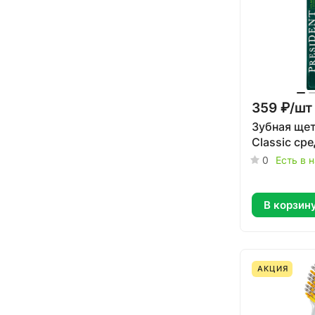
359 ₽/
шт
Зубная щет
Classic ср
0
Есть в 
В корзин
АКЦИЯ