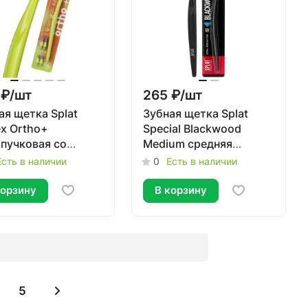
 ₽/
шт
265 ₽/
шт
ая щетка Splat
Зубная щетка Splat
ex Ortho+
Special Blackwood
пучковая со
Medium средняя
ной головкой
жесткость
Есть в наличии
0
Есть в наличии
корзину
В корзину
5