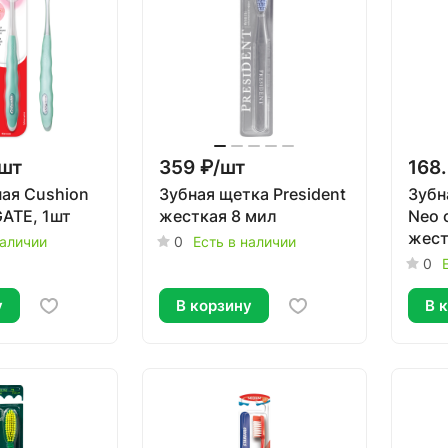
шт
359 ₽/
шт
168.
ая Cushion
Зубная щетка President
Зубн
ATE, 1шт
жесткая 8 мил
Neo 
жест
наличии
0
Есть в наличии
ассо
0
у
В корзину
В 