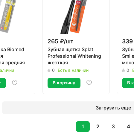
265 ₽/
шт
339
ка Biomed
Зубная щетка Splat
Зубн
ая
Professional Whitening
Smil
ая средняя
жесткая
моно
смен
наличии
0
Есть в наличии
0
у
В корзину
В 
Загрузить еще
1
2
3
4