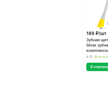
189 ₽/
шт
Зубная щет
Silver зубн
комплексн
0
Есть в 
В корзин