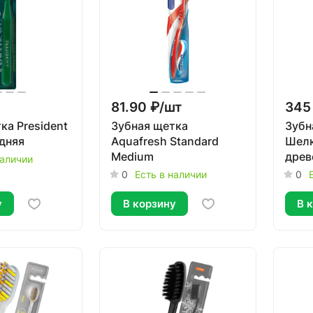
81.90 ₽/
шт
345
ка President
Зубная щетка
Зубн
едняя
Aquafresh Standard
Шелк
Medium
древ
наличии
мягк
0
Есть в наличии
0
у
В корзину
В 