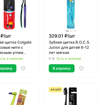
 ₽/
шт
329.01 ₽/
шт
ая щетка Colgate
Зубная щетка R.O.C.S.
овые нити с
Junior для детей 6-12
есным углем
лет мягкая
ие 2 штуки
Есть в наличии
0
Есть в наличии
корзину
В корзину
АКЦИЯ