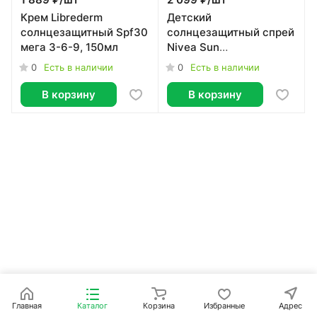
1 889 ₽/
шт
2 099 ₽/
шт
Крем Librederm
Детский
солнцезащитный Spf30
солнцезащитный спрей
мега 3-6-9, 150мл
Nivea Sun
Ультразащита SPF 50+
0
0
Есть в наличии
Есть в наличии
сверхводостойкий 200
мл
В корзину
В корзину
Главная
Каталог
Корзина
Избранные
Адрес