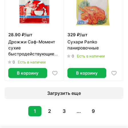
28.90 ₽/
шт
329 ₽/
шт
Дрожжи Саф-Момент
Сухари Panko
сухие
панировочные
быстродействующие
0
Есть в наличии
11г
0
Есть в наличии
В корзину
В корзину
Загрузить еще
1
2
3
...
9