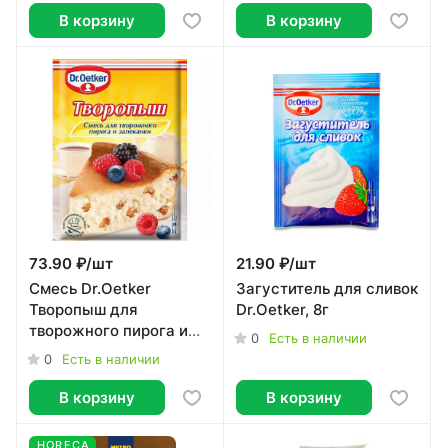
В корзину
В корзину
73.90 ₽/
шт
21.90 ₽/
шт
Смесь Dr.Oetker
Загуститель для сливок
Творопыш для
Dr.Oetker, 8г
творожного пирога и
0
Есть в наличии
запеканки 60г
0
Есть в наличии
В корзину
В корзину
HORECA