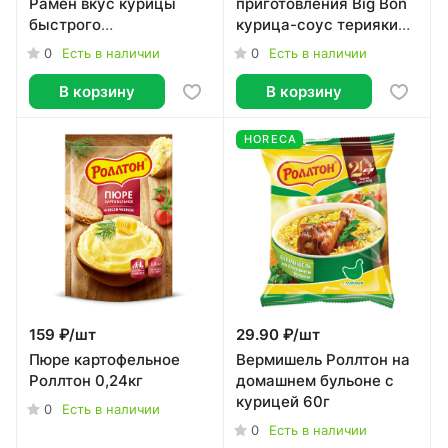
Рамён вкус курицы
приготовления Big Bon
быстрого
курица-соус терияки
приготовления, 120г
Wok, 85г
0
0
Есть в наличии
Есть в наличии
В корзину
В корзину
HORECA
159 ₽/
шт
29.90 ₽/
шт
Пюре картофельное
Вермишель Роллтон на
Роллтон 0,24кг
домашнем бульоне с
курицей 60г
0
Есть в наличии
0
Есть в наличии