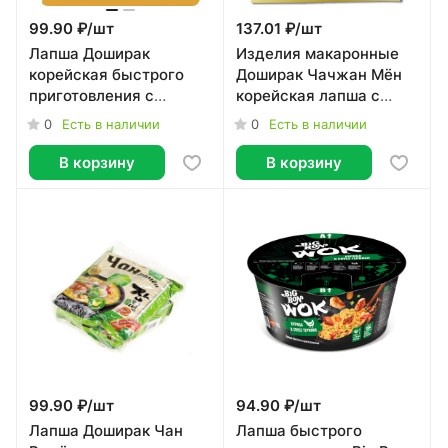
99.90 ₽/
шт
137.01 ₽/
шт
Лапша Доширак
Изделия макаронные
корейская быстрого
Доширак Чачжан Мён
приготовления с
корейская лапша с
приправами "Чан
оригинальным соусом
0
0
Есть в наличии
Есть в наличии
рамён" 120г
"Чачжан" 200г
В корзину
В корзину
99.90 ₽/
шт
94.90 ₽/
шт
Лапша Доширак Чан
Лапша быстрого