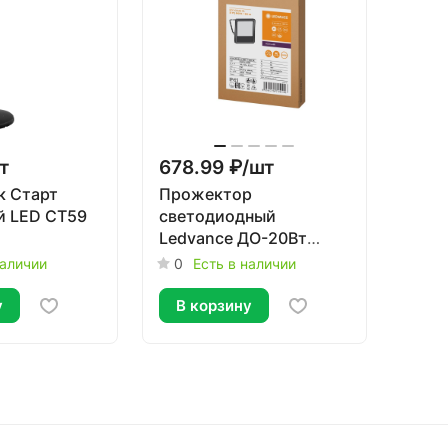
т
678.99 ₽/
шт
к Старт
Прожектор
й LED CT59
светодиодный
Ledvance ДО-20Вт
4000К 1800Лм IP65
наличии
0
Есть в наличии
у
В корзину