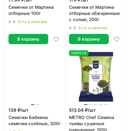
77.90 ₽/
шт
179 ₽/
шт
Семечки от Мартина
Семечки от Мартина
отборные 100г
отборные обжаренные
с солью, 200г
0
Есть в наличии
0
Есть в наличии
В корзину
В корзину
HORECA
139 ₽/
шт
513.04 ₽/
шт
Семечки Бабкины
METRO Chef Семена
семечки солёные, 300г
тыквы сушеные
очищенные, 500г