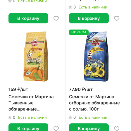
0
Есть в наличии
0
Есть в наличии
В корзину
В корзину
HORECA
159 ₽/
шт
77.90 ₽/
шт
Семечки от Мартина
Семечки от Мартина
Тыквенные
отборные обжаренные
обжаренные
с солью, 100г
неочищенные с солью,
0
0
Есть в наличии
Есть в наличии
100г
В корзину
В корзину