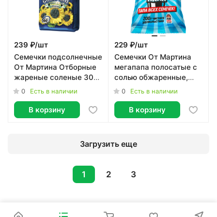
239 ₽/
шт
229 ₽/
шт
Семечки подсолнечные
Семечки От Мартина
От Мартина Отборные
мегапапа полосатые с
жареные соленые 300
солью обжаренные,
г
200г
0
0
Есть в наличии
Есть в наличии
В корзину
В корзину
Загрузить еще
1
2
3