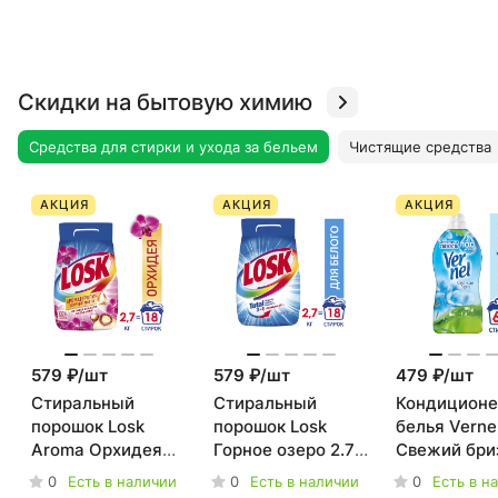
Скидки на бытовую химию
Средства для стирки и ухода за бельем
Чистящие средства
АКЦИЯ
АКЦИЯ
АКЦИЯ
579 ₽/
шт
579 ₽/
шт
479 ₽/
шт
Стиральный
Стиральный
Кондиционе
порошок Losk
порошок Losk
белья Verne
Aroma Орхидея
Горное озеро 2.7
Свежий бриз
2.7 кг
кг
л
0
0
0
Есть в наличии
Есть в наличии
Есть в н