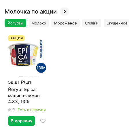
Молочка по акции
Йогурты
Молоко
Мороженое
Сливки
Сгущенное
АКЦИЯ
59.91 ₽/
шт
Йогурт Epica
малина-лимон
4.8%, 130г
0
Есть в наличии
В корзину