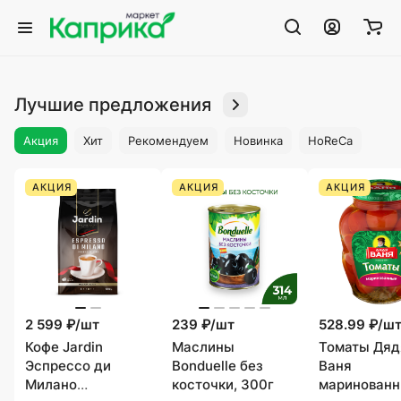
Лучшие предложения
Акция
Хит
Рекомендуем
Новинка
HoReCa
АКЦИЯ
АКЦИЯ
АКЦИЯ
2 599 ₽/
шт
239 ₽/
шт
528.99 ₽/
ш
Кофе Jardin
Маслины
Томаты Дяд
Эспрессо ди
Bonduelle без
Ваня
Милано
косточки, 300г
маринованн