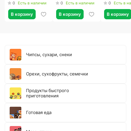
жаренный в
1800г
0
0
0
Есть в наличии
Есть в наличии
Есть в н
зернах, 1кг
В корзину
В корзину
В корзину
Чипсы, сухари, снеки
Орехи, сухофрукты, семечки
Продукты быстрого
приготовления
Готовая еда