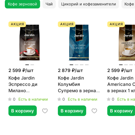
Кофе зерновой
Чай
Цикорий и кофезаменители
Кофе
АКЦИЯ
АКЦИЯ
АКЦИЯ
2 599 ₽/
шт
2 879 ₽/
шт
2 599 ₽/
шт
Кофе Jardin
Кофе Jardin
Кофе Jardin
Эспрессо ди
Колумбия
Americano 
Милано
Супремо в зернах
в зернах 1 к
жаренный в
1 кг
0
0
0
Есть в наличии
Есть в наличии
Есть в н
зернах, 1кг
В корзину
В корзину
В корзину