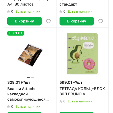
А4, 80 листов
стандарт
0
0
Есть в наличии
Есть в наличии
В корзину
В корзину
HORECA
329.01 ₽/
шт
599.01 ₽/
шт
Бланки Attache
ТЕТРАДЬ КОЛЬЦ+БЛОК
накладной
80Л BRUNO V
самокопирующиеся
0
Есть в наличии
трехслойные 50
0
Есть в наличии
экземпляров