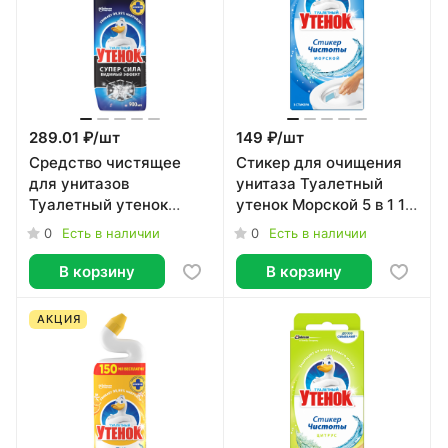
289.01 ₽/
шт
149 ₽/
шт
Средство чистящее
Стикер для очищения
для унитазов
унитаза Туалетный
Туалетный утенок
утенок Морской 5 в 1 10
Видимый эффект 900
г (3 штуки)
0
0
Есть в наличии
Есть в наличии
мл
В корзину
В корзину
АКЦИЯ