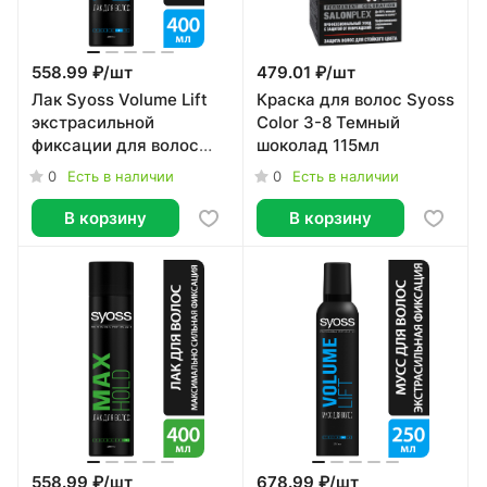
558.99 ₽/
шт
479.01 ₽/
шт
Лак Syoss Volume Lift
Краска для волос Syoss
экстрасильной
Color 3-8 Темный
фиксации для волос
шоколад 115мл
400мл
0
0
Есть в наличии
Есть в наличии
В корзину
В корзину
558.99 ₽/
шт
678.99 ₽/
шт