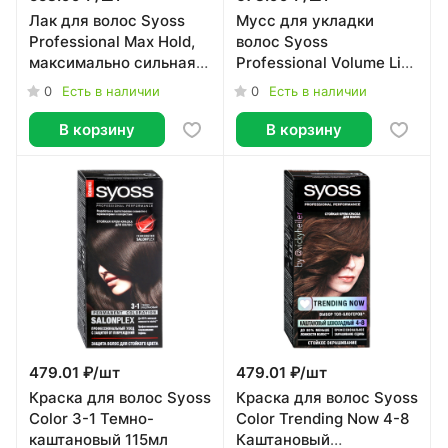
Лак для волос Syoss
Мусс для укладки
Professional Max Hold,
волос Syoss
максимально сильная
Professional Volume Lift
фиксация 400мл
объем, экстрасильная
0
0
Есть в наличии
Есть в наличии
фиксация, 250мл
В корзину
В корзину
479.01 ₽/
шт
479.01 ₽/
шт
Краска для волос Syoss
Краска для волос Syoss
Color 3-1 Темно-
Color Trending Now 4-8
каштановый 115мл
Каштановый