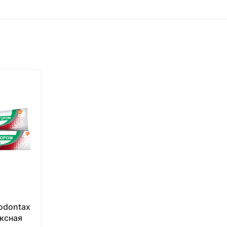
odontax
ксная