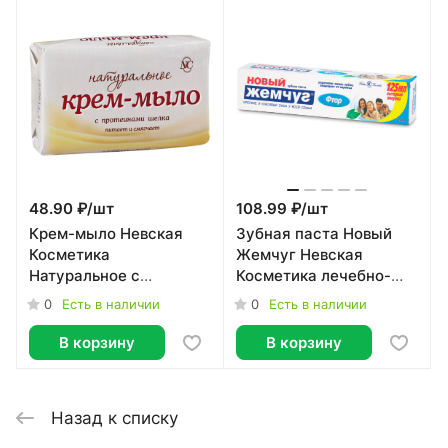
48.90 ₽/
шт
108.99 ₽/
шт
Крем-мыло Невская
Зубная паста Новый
Косметика
Жемчуг Невская
Натуральное с
Косметика лечебно-
протеинами шёлка 90 г
профилактическая 125
0
0
Есть в наличии
Есть в наличии
мл
В корзину
В корзину
Назад к списку