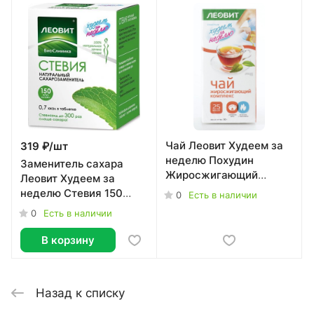
Чай Леовит Худеем за
319 ₽/
шт
неделю Похудин
Заменитель сахара
Жиросжигающий
Леовит Худеем за
комплекс 25 порций по
неделю Стевия 150
0
Есть в наличии
2 г
таблеток
0
Есть в наличии
В корзину
Назад к списку