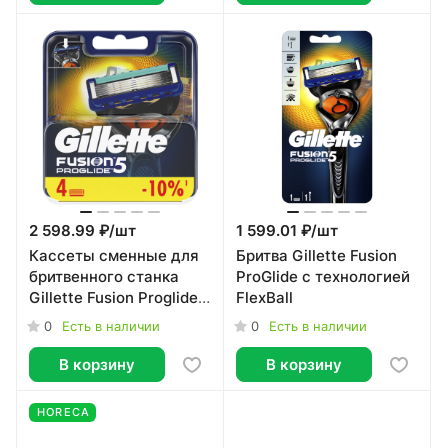
2 598.99 ₽/
шт
1 599.01 ₽/
шт
Кассеты сменные для
Бритва Gillette Fusion
бритвенного станка
ProGlide с технологией
Gillette Fusion Proglide
FlexBall
4шт
0
0
Есть в наличии
Есть в наличии
В корзину
В корзину
HORECA