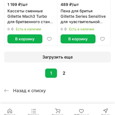
1 199 ₽/
шт
489 ₽/
шт
Кассеты сменные
Пена для бритья
Gillette Mach3 Turbo
Gillette Series Sensitive
для бритвенного станка
для чувствительной
2шт
кожи с алоэ, 250мл
0
0
Есть в наличии
Есть в наличии
В корзину
В корзину
Загрузить еще
1
2
Назад к списку