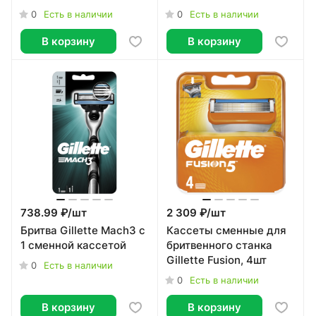
питания)
сменными кассетами
0
0
Есть в наличии
Есть в наличии
В корзину
В корзину
738.99 ₽/
шт
2 309 ₽/
шт
Бритва Gillette Mach3 c
Кассеты сменные для
1 сменной кассетой
бритвенного станка
Gillette Fusion, 4шт
0
Есть в наличии
0
Есть в наличии
В корзину
В корзину