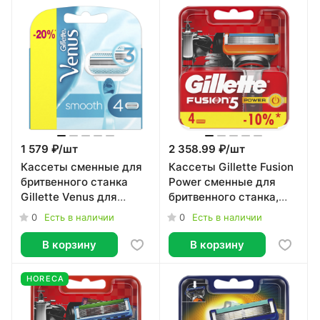
1 579 ₽/
шт
2 358.99 ₽/
шт
Кассеты сменные для
Кассеты Gillette Fusion
бритвенного станка
Power сменные для
Gillette Venus для
бритвенного станка,
женщин 4 штуки
4шт
0
0
Есть в наличии
Есть в наличии
В корзину
В корзину
HORECA