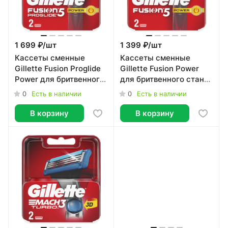
1 699 ₽/
шт
1 399 ₽/
шт
Кассеты сменные
Кассеты сменные
Gillette Fusion Proglide
Gillette Fusion Power
Power для бритвенного
для бритвенного станка
станка 2шт
2шт
0
0
Есть в наличии
Есть в наличии
В корзину
В корзину