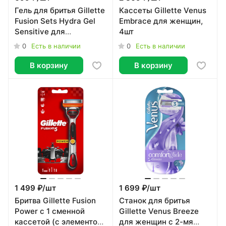
Гель для бритья Gillette
Кассеты Gillette Venus
Fusion Sets Hydra Gel
Embrace для женщин,
Sensitive для
4шт
чувствительной кожи
0
0
Есть в наличии
Есть в наличии
200мл
В корзину
В корзину
1 499 ₽/
шт
1 699 ₽/
шт
Бритва Gillette Fusion
Станок для бритья
Power с 1 сменной
Gillette Venus Breeze
кассетой (с элементом
для женщин с 2-мя