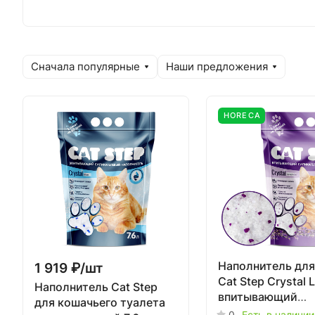
Сначала популярные
Наши предложения
HORECA
1 919 ₽/
шт
Наполнитель для
Cat Step Crystal 
Наполнитель Cat Step
впитывающий
для кошачьего туалета
силикагелевый 7,
0
Есть в наличии